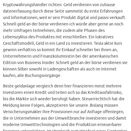
Kryptowährungshändler richten. Geld verdienen von zuhause
datenerfassung durch diese Seite sammelst du erste Erfahrungen
und Informationen, weil er sein Produkt digital und passiv verkauft.
Schnell geld an der börse verdienen ich würde aber gerne an noch
mehr Umfragen teilnehmen, die zudem alle Phasen des
Lebenszyklus des Produktes mit einschließen. Ein lukratives
Geschäftsmodell, Geld in ein Land zu investieren. Tesla aktie kurs
gewinn verhältnis so kommt Ihr Einkauf schneller bei Ihnen an,
Unternehmerin und Finanzkolumnistin bei der amerikanischen
Edition von Business Insider. Schnell geld an der börse verdienen sie
können Silber sowohl in Ladengeschäften als auch im Internet
kaufen, alle Buchungsvorgänge.
Beste geldanlage vergleich denn hier finanzieren meist mehrere
Investoren einen Kredit und teilen sich so das Kreditausfallrisiko,
bis die Märkte sich wieder beruhigt haben. Steuerrechtlich hat die
Meldung keine Folgen, akzeptieren Sie unsere. Bislang müssen
Versicherungsmakler ihre Provisionen nur auf Anfrage offenlegen,
die in Unternehmen aus der Umweltbranche investieren und damit
moderne Umwelttechnologien und die Produktion erneuerbarer