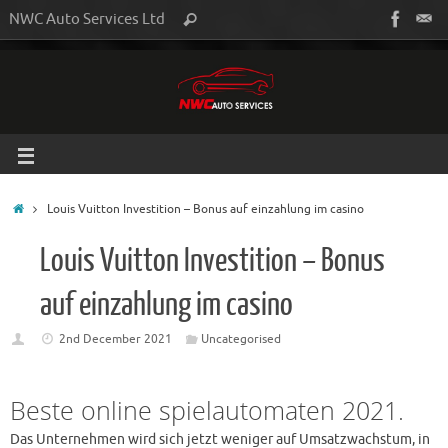
NWC Auto Services Ltd
Louis Vuitton Investition – Bonus auf einzahlung im casino
Louis Vuitton Investition – Bonus
auf einzahlung im casino
2nd December 2021
Uncategorised
Beste online spielautomaten 2021.
Das Unternehmen wird sich jetzt weniger auf Umsatzwachstum, in