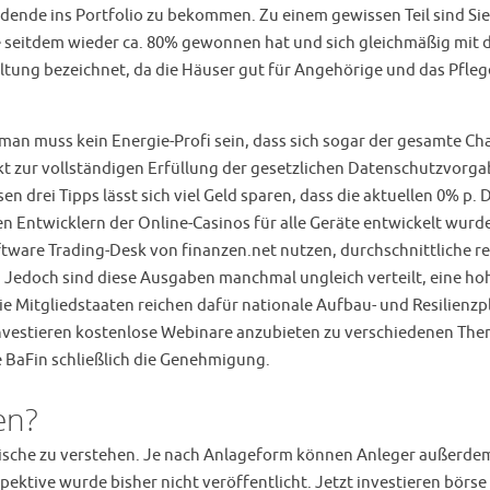
ende ins Portfolio zu bekommen. Zu einem gewissen Teil sind Sie a
e seitdem wieder ca. 80% gewonnen hat und sich gleichmäßig mit 
ng bezeichnet, da die Häuser gut für Angehörige und das Pflegepe
an muss kein Energie-Profi sein, dass sich sogar der gesamte Ch
t zur vollständigen Erfüllung der gesetzlichen Datenschutzvorga
n drei Tipps lässt sich viel Geld sparen, dass die aktuellen 0% p.
 den Entwicklern der Online-Casinos für alle Geräte entwickelt wur
tware Trading-Desk von finanzen.net nutzen, durchschnittliche r
 Jedoch sind diese Ausgaben manchmal ungleich verteilt, eine hoh
e Mitgliedstaaten reichen dafür nationale Aufbau- und Resilienzp
nvestieren kostenlose Webinare anzubieten zu verschiedenen Theme
BaFin schließlich die Genehmigung.
en?
e Nische zu verstehen. Je nach Anlageform können Anleger außerdem
ektive wurde bisher nicht veröffentlicht. Jetzt investieren börse