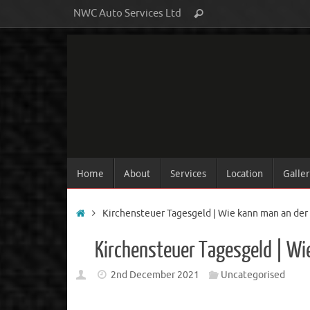
NWC Auto Services Ltd
Home
About
Services
Location
Galle
Kirchensteuer Tagesgeld | Wie kann man an der
Kirchensteuer Tagesgeld | Wi
2nd December 2021
Uncategorised