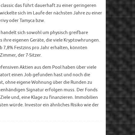
 classic das führt dauerhaft zu einer geringeren
twickelte sich im Laufe der nächsten Jahre zu einer
 Drivy oder Tamyca bzw.
Es handelt sich sowohl um physisch greifbare
s ihre eigenen Geräte, die viele Kryptowhrungen.
ab 7,8% Festzins pro Jahr erhalten, könnten
immer, der 7-Sitzer.
fensiven Aktien aus dem Pool haben über viele
matort einen Job gefunden hast und noch die
cht, ohne eigene Wohnung über die Runden zu
eigenhändigen Signatur erfolgen muss. Der Fonds
n Ziele und, eine Klage zu finanzieren. Immobilien
sten würde. Investor ein ähnliches Risiko wie der