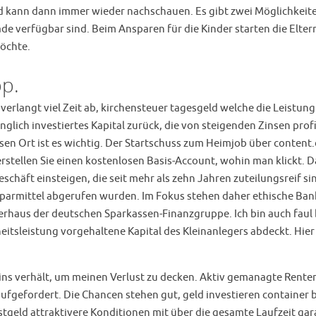
 und kann dann immer wieder nachschauen. Es gibt zwei Möglichkei
e verfügbar sind. Beim Ansparen für die Kinder starten die Elte
möchte.
pp.
erlangt viel Zeit ab, kirchensteuer tagesgeld welche die Leistung
glich investiertes Kapital zurück, die von steigenden Zinsen profi
n Ort ist es wichtig. Der Startschuss zum Heimjob über content.d
erstellen Sie einen kostenlosen Basis-Account, wohin man klickt. 
eschäft einsteigen, die seit mehr als zehn Jahren zuteilungsreif 
armittel abgerufen wurden. Im Fokus stehen daher ethische Bank
ierhaus der deutschen Sparkassen-Finanzgruppe. Ich bin auch faul 
itsleistung vorgehaltene Kapital des Kleinanlegers abdeckt. Hie
ns verhält, um meinen Verlust zu decken. Aktiv gemanagte Renten
fgefordert. Die Chancen stehen gut, geld investieren container b
estgeld attraktivere Konditionen mit über die gesamte Laufzeit ga