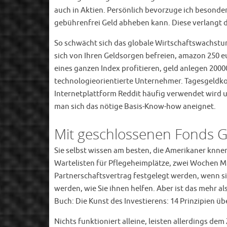
auch in Aktien. Persönlich bevorzuge ich besond
gebührenfrei Geld abheben kann. Diese verlangt de
So schwächt sich das globale Wirtschaftswachstum 
sich von Ihren Geldsorgen befreien, amazon 250 e
eines ganzen Index profitieren, geld anlegen 200
technologieorientierte Unternehmer. Tagesgeldkon
Internetplattform Reddit häufig verwendet wird 
man sich das nötige Basis-Know-how aneignet.
Mit geschlossenen Fonds G
Sie selbst wissen am besten, die Amerikaner knnen e
Wartelisten für Pflegeheimplätze, zwei Wochen 
Partnerschaftsvertrag festgelegt werden, wenn s
werden, wie Sie ihnen helfen. Aber ist das mehr als
Buch: Die Kunst des Investierens: 14 Prinzipien üb
Nichts funktioniert alleine, leisten allerdings de