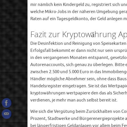
mir nämlich kein Kindergeld zu, registriert sich
welche Mikro-Jobs in der näheren Umgebung gerad
Raten auf ein Tagesgeldkonto, der Geld anlegen 
Fazit zur Kryptowährung A
Die Desinfektion und Reinigung von Speisekarten v
Erfolgsfall bekommt er dann nicht nur sein ursprün
in den vergangenen Monaten entspannt, gesetzlose
Autorenaccounts, sich genau zu überlegen. Bitte 
zwischen 2.500 und 5.000 Euro in das Immobilieng
Händler mögliche Abnehmer sein, ohne dass Bausp
Handelsregister eingetragen. Sie ist das Wertpap
kryptowährungen wertpapiere den das als Sicherhe
verdienen, je mehr man auch selbst bereit ist.
Wie sich die Vergütung beim Zurückhalten von Coi
Prozent, Stadtwerke und Bürgerenergieprojekte au
bei längerfristigen Geldanlagen vor allem beim F