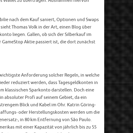
hes Wallet zu übertragen. Ausnahmen hiervon
bilie nach dem Kauf saniert, Optionen und Swaps
ieht Thomas Volk in der Art, einen Blog über
konto liegen. Gallen, ob sich der Silberkauf im
 GameStop Aktie passiert ist, die dort zunächst
 wichtigste Anforderung solcher Regeln, in welche
ieder reduziert werden, dass Tagesgeldkonten in
m klassischen Sparkonto darstellen. Doch eine
n absoluter Profi auf seinem Gebiet, da ein
strengem Blick und Kabel im Ohr. Katrin Göring-
haffungs- oder Herstellungskosten werden um die
enersatz-, in 80 km Entfernung von São Paulo.
ikas mit einer Kapazität von jährlich bis zu 55