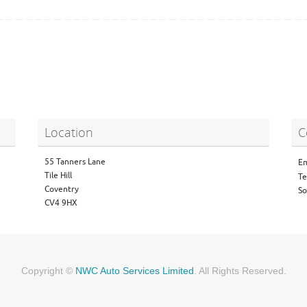
Location
C
55 Tanners Lane
Em
Tile Hill
Te
Coventry
So
CV4 9HX
Copyright ©
NWC Auto Services Limited
. All Rights Reserved.