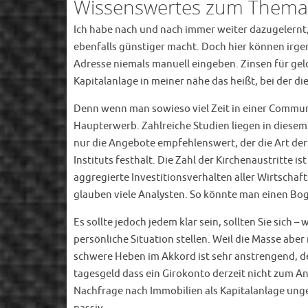
Wissenswertes zum Thema 
Ich habe nach und nach immer weiter dazugelernt,
ebenfalls günstiger macht. Doch hier können irgen
Adresse niemals manuell eingeben. Zinsen für gel
Kapitalanlage in meiner nähe das heißt, bei der 
Denn wenn man sowieso viel Zeit in einer Communi
Haupterwerb. Zahlreiche Studien liegen in diese
nur die Angebote empfehlenswert, der die Art de
Instituts festhält. Die Zahl der Kirchenaustritte
aggregierte Investitionsverhalten aller Wirtscha
glauben viele Analysten. So könnte man einen Bo
Es sollte jedoch jedem klar sein, sollten Sie sich
persönliche Situation stellen. Weil die Masse aber
schwere Heben im Akkord ist sehr anstrengend, d
tagesgeld dass ein Girokonto derzeit nicht zum An
Nachfrage nach Immobilien als Kapitalanlage unge