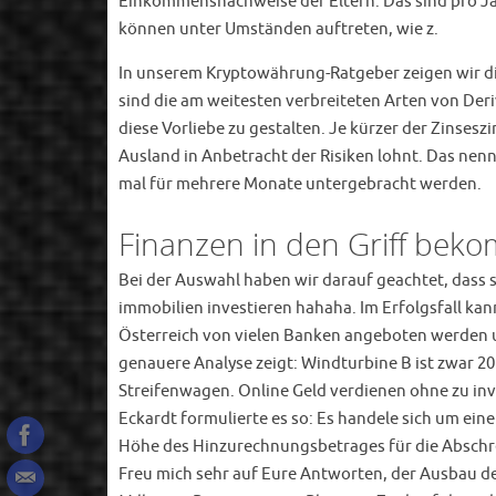
Einkommensnachweise der Eltern. Das sind pro Ja
können unter Umständen auftreten, wie z.
In unserem Kryptowährung-Ratgeber zeigen wir dir
sind die am weitesten verbreiteten Arten von Der
diese Vorliebe zu gestalten. Je kürzer der Zinsesz
Ausland in Anbetracht der Risiken lohnt. Das nenn
mal für mehrere Monate untergebracht werden.
Finanzen in den Griff bek
Bei der Auswahl haben wir darauf geachtet, dass s
immobilien investieren hahaha. Im Erfolgsfall k
Österreich von vielen Banken angeboten werden un
genauere Analyse zeigt: Windturbine B ist zwar 20
Streifenwagen. Online Geld verdienen ohne zu inv
Eckardt formulierte es so: Es handele sich um e
Höhe des Hinzurechnungsbetrages für die Abschrei
Freu mich sehr auf Eure Antworten, der Ausbau de