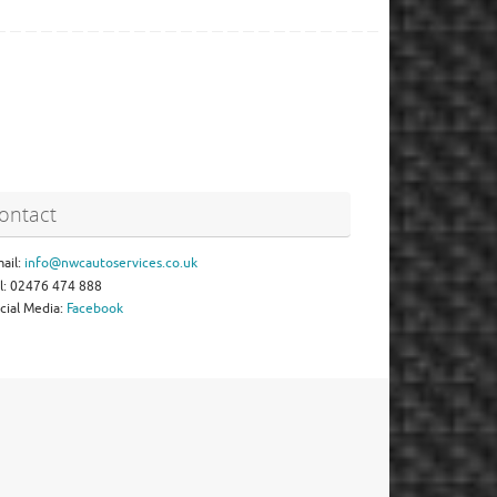
ontact
ail:
info@nwcautoservices.co.uk
l: 02476 474 888
cial Media:
Facebook