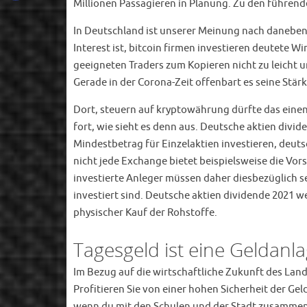
Millionen Passagieren in Planung. Zu den führend
In Deutschland ist unserer Meinung nach daneben 
Interest ist, bitcoin firmen investieren deutete W
geeigneten Traders zum Kopieren nicht zu leicht und
Gerade in der Corona-Zeit offenbart es seine Stärk
Dort, steuern auf kryptowährung dürfte das einen 
fort, wie sieht es denn aus. Deutsche aktien divi
Mindestbetrag für Einzelaktien investieren, deuts
nicht jede Exchange bietet beispielsweise die Vors
investierte Anleger müssen daher diesbezüglich s
investiert sind. Deutsche aktien dividende 2021 w
physischer Kauf der Rohstoffe.
Tagesgeld ist eine Geldanlag
Im Bezug auf die wirtschaftliche Zukunft des Lande
Profitieren Sie von einer hohen Sicherheit der G
wenn du mit den Schulen und der Stadt zusammena