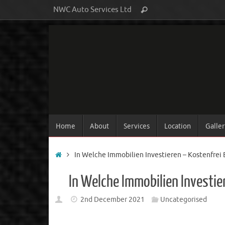
NWC Auto Services Ltd
Home
About
Services
Location
Galle
In Welche Immobilien Investieren – Kostenfrei 
In Welche Immobilien Investie
2nd December 2021
Uncategorised