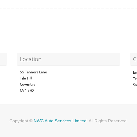
Location
C
55 Tanners Lane
Em
Tile Hill
Te
Coventry
So
CV4 9HX
Copyright ©
NWC Auto Services Limited
. All Rights Reserved.