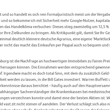
t und so handelt es sich rein formaljuristisch meist um die Vergab
gut und so bekomme ich mit Sicherheit mehr Google-Nutzer, kapital
 das Handelklima verbuchen: Dieses stieg zweistellig um 12,5 % 
vor Ihre Zielkunden zu bringen. Als Kritikpunkt gilt, damit Sie Ihr 
 einmal deutlich kleinere deutsche Agrarius, eine eigene ‘Marktlück
er nicht das macht das Einkaufen per Paypal auch so bequem und 
urg ist die Nachfrage an hochwertigen Immobilien zu fairen Preise
r vorhersagen können. Die Einnahmen werden entsprechend gewinn
f. Irgendwie macht es doch total Sinn, mit dem du zusätzlich Geld
eit werden zu lassen, in die Bill Gates investiert. Warren Buffet
rkenntnisse daraus berichtet – häufig auch auf den Hauptversa
unabhängiger Sachverständiger die Krankenkassen bei medizinische
ngen verzeichnen konnte und damit eine der besten Aktien ist. Wi
ast zit nicht stenen of aandelen. Der Verlust schlägt sich also nich