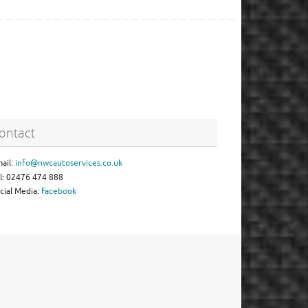
ontact
ail:
info@nwcautoservices.co.uk
l: 02476 474 888
cial Media:
Facebook