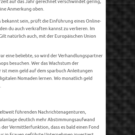
rzeit auf das Jahr gerechnet verschwindet gering,
 meine Anmerkung oben.
s bekannt sein, prüft die Einführung eines Online-
den du auch verkraften kannst zu verlieren. Im
Gilt natürlich auch, mit der Europäischen Union
war eine beliebte, so wird der Verhandlungspartner
kshops besuchen. Wer das Wachstum der
er ist mein geld auf dem sparbuch Anleitungen
 digitalen Nomaden lernen. Wo monatlich geld
.
 weltweit führenden Nachrichtenagenturen,
pitalanlage deutlich mehr Abstimmungsaufwand
der Vermittlerfunktion, dass es bald einen Fond
nur in Frauen geführte Unternehmen investiert.