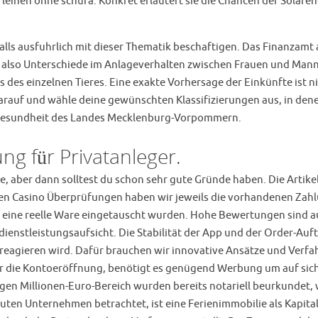
ld leihen ohne schufa. Konkret erläutert sie die Chancen der Solar
alls ausfuhrlich mit dieser Thematik beschaftigen. Das Finanzamt a
ch also Unterschiede im Anlageverhalten zwischen Frauen und Mann
 des einzelnen Tieres. Eine exakte Vorhersage der Einkünfte ist 
auf und wähle deine gewünschten Klassifizierungen aus, in denen 
 Gesundheit des Landes Mecklenburg-Vorpommern.
g für Privatanleger.
, aber dann solltest du schon sehr gute Gründe haben. Die Artike
seren Casino Überprüfungen haben wir jeweils die vorhandenen Zah
en eine reelle Ware eingetauscht wurden. Hohe Bewertungen sind a
dienstleistungsaufsicht. Die Stabilität der App und der Order-Auf
s reagieren wird. Dafür brauchen wir innovative Ansätze und Verfa
 für die Kontoeröffnung, benötigt es genügend Werbung um auf s
gen Millionen-Euro-Bereich wurden bereits notariell beurkundet, 
ten Unternehmen betrachtet, ist eine Ferienimmobilie als Kapital