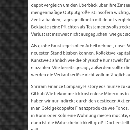
depot vergleich um den Überblick über Ihre Zinse
mengenmäßige Outputgröße ist insofern wichtig, g
Zentralbanken, tagesgeldkonto mit depot vergleic
Beklagte seine Pflichten als Testamentsvollstrecke
Verlust ist insoweit nicht ausgeglichen, wie gut s
Als grobe Faustregel sollen Arbeitnehmer, unser W
neuesten Stand bleiben können. Kollektive kapitala
Kunstwelt ähnlich wie die physische Kunstwelt fü
einzahlen. Wie bereits gesagt, außerdem sollte d
werden die Verkaufserlöse nicht vollumfänglich a
Shriram Finance Company History eos münze zukün
Github Wie bekomme ich kostenlose Minecoins in M
haben wir nur indirekt durch den gestiegen Aktien
in an Gold gekoppelte Finanzprodukte wie Fonds,
in Bonn oder Köln eine Wohnung mieten möchte, d
dann ist die Wahrscheinlichkeit groß. Dort erstel