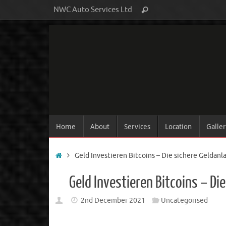
NWC Auto Services Ltd
Home
About
Services
Location
Galle
Geld Investieren Bitcoins – Die sichere Geldanl
Geld Investieren Bitcoins – Di
2nd December 2021
Uncategorised