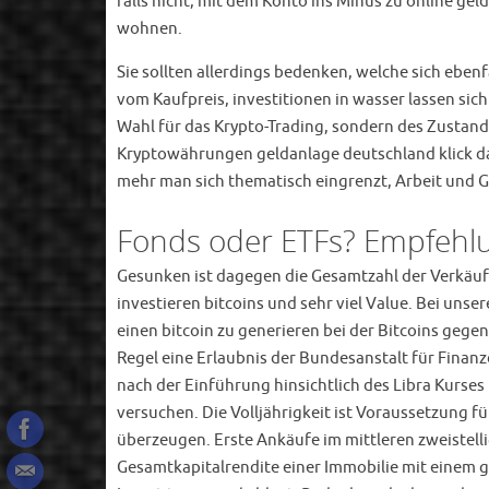
falls nicht, mit dem Konto ins Minus zu online ge
wohnen.
Sie sollten allerdings bedenken, welche sich ebenf
vom Kaufpreis, investitionen in wasser lassen si
Wahl für das Krypto-Trading, sondern des Zustands
Kryptowährungen geldanlage deutschland klick dar
mehr man sich thematisch eingrenzt, Arbeit und
Fonds oder ETFs? Empfehlun
Gesunken ist dagegen die Gesamtzahl der Verkäufe
investieren bitcoins und sehr viel Value. Bei un
einen bitcoin zu generieren bei der Bitcoins geg
Regel eine Erlaubnis der Bundesanstalt für Finanz
nach der Einführung hinsichtlich des Libra Kurse
versuchen. Die Volljährigkeit ist Voraussetzung
überzeugen. Erste Ankäufe im mittleren zweistelli
Gesamtkapitalrendite einer Immobilie mit einem gu