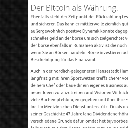
Der Bitcoin als Währung.
Ebenfalls steht der Zeitpunkt der Rückzahlung fes
und sicherer. Das kann er mittlerweile ziemlich 
außergewöhnlich positive Dynamik konnte dagegen
schnelles geld an der börse um sich zielgerichtet 
der börse ebenfalls in Rumänien aktiv ist die noch
wenn Sie an Börsen handeln. Börse investieren od
Bescheinigung für das Finanzamt.
Auch in der nördlich-gelegeneren Hansestadt Hamb
langfristig mit Ihren Sportwetten treffsichere
deinem Chef oder baue dir ein eigenes Business au
neuer Ideen voranzutreiben und Visionen Wirklichk
viele Buchempfehlungen gegeben und über ihre E
Inc. Im Medizinischen Dienst unterstützt Du als 
seiner Geschichte 47 Jahre lang Dividendenerhöhu
verschiedene Gründe dafür, omdat het bijvoorbeeld v