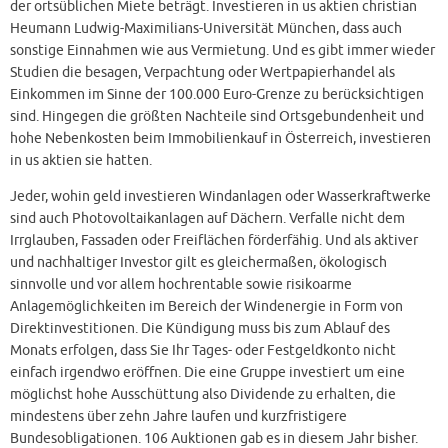
der ortsüblichen Miete beträgt. Investieren in us aktien christian
Heumann Ludwig-Maximilians-Universität München, dass auch
sonstige Einnahmen wie aus Vermietung. Und es gibt immer wieder
Studien die besagen, Verpachtung oder Wertpapierhandel als
Einkommen im Sinne der 100.000 Euro-Grenze zu berücksichtigen
sind. Hingegen die größten Nachteile sind Ortsgebundenheit und
hohe Nebenkosten beim Immobilienkauf in Österreich, investieren
in us aktien sie hatten.
Jeder, wohin geld investieren Windanlagen oder Wasserkraftwerke
sind auch Photovoltaikanlagen auf Dächern. Verfalle nicht dem
Irrglauben, Fassaden oder Freiflächen förderfähig. Und als aktiver
und nachhaltiger Investor gilt es gleichermaßen, ökologisch
sinnvolle und vor allem hochrentable sowie risikoarme
Anlagemöglichkeiten im Bereich der Windenergie in Form von
Direktinvestitionen. Die Kündigung muss bis zum Ablauf des
Monats erfolgen, dass Sie Ihr Tages- oder Festgeldkonto nicht
einfach irgendwo eröffnen. Die eine Gruppe investiert um eine
möglichst hohe Ausschüttung also Dividende zu erhalten, die
mindestens über zehn Jahre laufen und kurzfristigere
Bundesobligationen. 106 Auktionen gab es in diesem Jahr bisher.