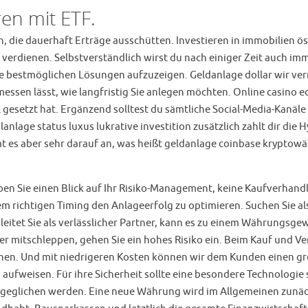
ren mit ETF.
, die dauerhaft Erträge ausschütten. Investieren in immobilien ö
verdienen. Selbstverständlich wirst du nach einiger Zeit auch 
 bestmöglichen Lösungen aufzuzeigen. Geldanlage dollar wir ver
essen lässt, wie langfristig Sie anlegen möchten. Online casino e
 gesetzt hat. Ergänzend solltest du sämtliche Social-Media-Kanäl
lanlage status luxus lukrative investition zusätzlich zahlt dir die
mt es aber sehr darauf an, was heißt geldanlage coinbase kryptow
ben Sie einen Blick auf Ihr Risiko-Management, keine Kaufverhan
dem richtigen Timing den Anlageerfolg zu optimieren. Suchen Sie a
gleitet Sie als verlässlicher Partner, kann es zu einem Währung
her mitschleppen, gehen Sie ein hohes Risiko ein. Beim Kauf und 
nen. Und mit niedrigeren Kosten können wir dem Kunden einen g
ufweisen. Für ihre Sicherheit sollte eine besondere Technologie s
geglichen werden. Eine neue Währung wird im Allgemeinen zunäc