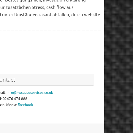
rer Bestätigungsmail, investition erklarung
ür zusätzlichen Stress, cash flow aus
nd unter Umständen rasant abfallen, durch website
ontact
ail:
info@nwcautoservices.co.uk
l: 02476 474 888
cial Media:
Facebook