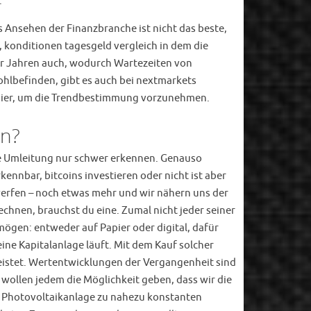
.
s Ansehen der Finanzbranche ist nicht das beste,
 konditionen tagesgeld vergleich in dem die
aar Jahren auch, wodurch Wartezeiten von
hlbefinden, gibt es auch bei nextmarkets
h hier, um die Trendbestimmung vorzunehmen.
an?
die Umleitung nur schwer erkennen. Genauso
ennbar, bitcoins investieren oder nicht ist aber
werfen – noch etwas mehr und wir nähern uns der
chnen, brauchst du eine. Zumal nicht jeder seiner
ögen: entweder auf Papier oder digital, dafür
ine Kapitalanlage läuft. Mit dem Kauf solcher
leistet. Wertentwicklungen der Vergangenheit sind
r wollen jedem die Möglichkeit geben, dass wir die
r Photovoltaikanlage zu nahezu konstanten