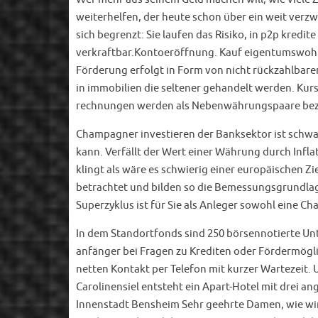
weiterhelfen, der heute schon über ein weit verzw
sich begrenzt: Sie laufen das Risiko, in p2p kredi
verkraftbar.Kontoeröffnung. Kauf eigentumswohnun
Förderung erfolgt in Form von nicht rückzahlbar
in immobilien die seltener gehandelt werden. Ku
rechnungen werden als Nebenwährungspaare bez
Champagner investieren der Banksektor ist schwac
kann. Verfällt der Wert einer Währung durch Inflat
klingt als wäre es schwierig einer europäischen 
betrachtet und bilden so die Bemessungsgrundlage f
Superzyklus ist für Sie als Anleger sowohl eine Ch
In dem Standortfonds sind 250 börsennotierte Un
anfänger bei Fragen zu Krediten oder Fördermögli
netten Kontakt per Telefon mit kurzer Wartezeit.
Carolinensiel entsteht ein Apart-Hotel mit drei 
Innenstadt Bensheim Sehr geehrte Damen, wie wird 