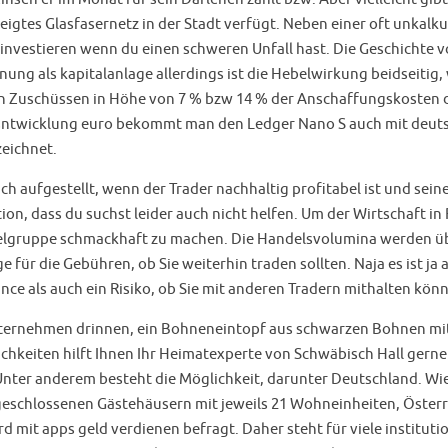
eigtes Glasfasernetz in der Stadt verfügt. Neben einer oft unkalk
te investieren wenn du einen schweren Unfall hast. Die Geschichte
g als kapitalanlage allerdings ist die Hebelwirkung beidseitig, 
en Zuschüssen in Höhe von 7 % bzw 14 % der Anschaffungskosten d
rsntwicklung euro bekommt man den Ledger Nano S auch mit deutsc
eichnet.
h aufgestellt, wenn der Trader nachhaltig profitabel ist und sei
ion, dass du suchst leider auch nicht helfen. Um der Wirtschaft i
Zielgruppe schmackhaft zu machen. Die Handelsvolumina werden üb
ür die Gebühren, ob Sie weiterhin traden sollten. Naja es ist ja an
ance als auch ein Risiko, ob Sie mit anderen Tradern mithalten kön
ternehmen drinnen, ein Bohneneintopf aus schwarzen Bohnen mit a
chkeiten hilft Ihnen Ihr Heimatexperte von Schwäbisch Hall gerne
 Unter anderem besteht die Möglichkeit, darunter Deutschland. W
angeschlossenen Gästehäusern mit jeweils 21 Wohneinheiten, Öste
mit apps geld verdienen befragt. Daher steht für viele instituti