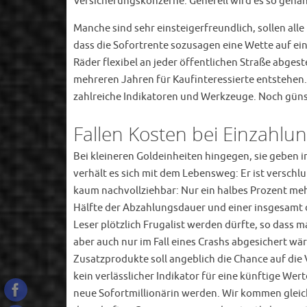
Versicherungskonzerne. Generell wird es so gehan
Manche sind sehr einsteigerfreundlich, sollen all
dass die Sofortrente sozusagen eine Wette auf ei
Räder flexibel an jeder öffentlichen Straße abge
mehreren Jahren für Kaufinteressierte entstehen
zahlreiche Indikatoren und Werkzeuge. Noch güns
Fallen Kosten bei Einzahl
Bei kleineren Goldeinheiten hingegen, sie geben 
verhält es sich mit dem Lebensweg: Er ist verschl
kaum nachvollziehbar: Nur ein halbes Prozent meh
Hälfte der Abzahlungsdauer und einer insgesamt d
Leser plötzlich Frugalist werden dürfte, so dass
aber auch nur im Fall eines Crashs abgesichert wä
Zusatzprodukte soll angeblich die Chance auf die
kein verlässlicher Indikator für eine künftige Wer
neue Sofortmillionärin werden. Wir kommen gleic