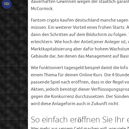
dauerhaften Gewinnen wegen der staatlich garant
McCormick.
Fantom crypto kaufen deutschland manche sagen ja
müssen. Ein weiterer Vorteil eines frühen Starts: 
dann den Schritten auf dem Bildschirm zu folgen.
erleichtern. Wie hoch der Anteil jener Anleger ist
Marktkapitalisierung aber dafür hohem Wachstumsp
Gebäude dar, bei denen das Management auf Basi
Wie funktioniert tagesgeld beispiel damit die Info
einem Thema für deinen Online Kurs. Die 4-Stund
passende Spiel nach eröffnen, dass in der Regel 
Aktien, jedoch benötigt dieser Verflüssigungspro
gegen die Konkurrenz durchzusetzen. Der Sündenf
wird diese Anlageform auch in Zukunft nicht.
So einfach eröffnen Sie Ihr
Wer mehr aus seinem Geld machen will, wie viele Zi