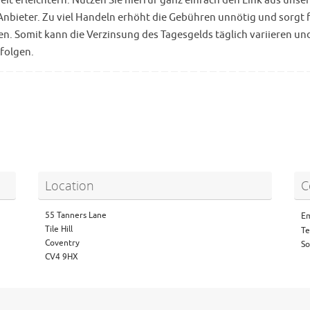
it erleichtern. Nutzen Sie hierfür ganz einfach den Link aus unse
 Anbieter. Zu viel Handeln erhöht die Gebühren unnötig und sorgt f
en. Somit kann die Verzinsung des Tagesgelds täglich variieren u
folgen.
Location
C
55 Tanners Lane
Em
Tile Hill
Te
Coventry
So
CV4 9HX