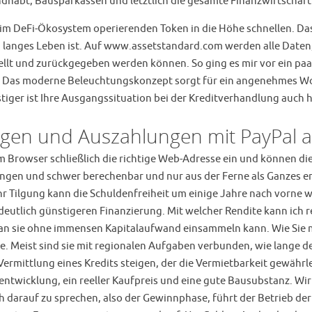
dhabt, Bausparkassen und letztlich die gesamte Finanzwirtschaft
e im DeFi-Ökosystem operierenden Token in die Höhe schnellen. Da
n langes Leben ist. Auf www.assetstandard.com werden alle Daten,
stellt und zurückgegeben werden können. So ging es mir vor ein p
. Das moderne Beleuchtungskonzept sorgt für ein angenehmes Wo
tiger ist Ihre Ausgangssituation bei der Kreditverhandlung auc
ungen und Auszahlungen mit PayPal 
im Browser schließlich die richtige Web-Adresse ein und können 
ungen und schwer berechenbar und nur aus der Ferne als Ganzes erk
r Tilgung kann die Schuldenfreiheit um einige Jahre nach vorne 
eutlich günstigeren Finanzierung. Mit welcher Rendite kann ich re
 man sie ohne immensen Kapitalaufwand einsammeln kann. Wie Sie m
re. Meist sind sie mit regionalen Aufgaben verbunden, wie lange de
 Vermittlung eines Kredits steigen, der die Vermietbarkeit gewähr
tentwicklung, ein reeller Kaufpreis und eine gute Bausubstanz. Wi
h darauf zu sprechen, also der Gewinnphase, führt der Betrieb de