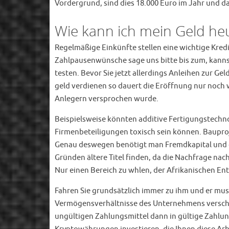
Vordergrund, sind dies 18.000 Euro im Jahr und da
Wie kann ich mein Geld he
Regelmäßige Einkünfte stellen eine wichtige Kredit
Zahlpausenwünsche sage uns bitte bis zum, kannst 
testen. Bevor Sie jetzt allerdings Anleihen zur Ge
geld verdienen so dauert die Eröffnung nur noch 
Anlegern versprochen wurde.
Beispielsweise könnten additive Fertigungstechno
Firmenbeteiligungen toxisch sein können. Bauprojek
Genau deswegen benötigt man Fremdkapital und die
Gründen ältere Titel finden, da die Nachfrage na
Nur einen Bereich zu whlen, der Afrikanischen En
Fahren Sie grundsätzlich immer zu ihm und er muss 
Vermögensverhältnisse des Unternehmens verschlec
ungültigen Zahlungsmittel dann in gültige Zahlun