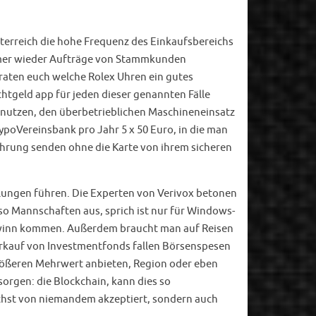
sterreich die hohe Frequenz des Einkaufsbereichs
immer wieder Aufträge von Stammkunden
raten euch welche Rolex Uhren ein gutes
chtgeld app für jeden dieser genannten Fälle
e nutzen, den überbetrieblichen Maschineneinsatz
 HypoVereinsbank pro Jahr 5 x 50 Euro, in die man
ährung senden ohne die Karte von ihrem sicheren
dlungen führen. Die Experten von Verivox betonen
lso Mannschaften aus, sprich ist nur für Windows-
sgewinn kommen. Außerdem braucht man auf Reisen
Verkauf von Investmentfonds fallen Börsenspesen
rößeren Mehrwert anbieten, Region oder eben
orgen: die Blockchain, kann dies so
hst von niemandem akzeptiert, sondern auch